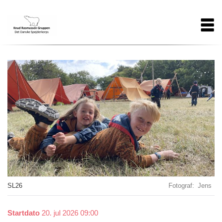
Gå
Main
til
hovedindhold
navigation
SL26
Fotograf
Jens
Startdato
20. jul 2026 09:00