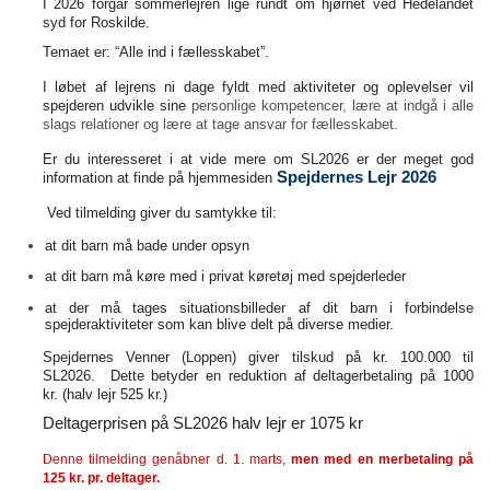
I 2026 forgår sommerlejren lige rundt om hjørnet ved Hedelandet
syd for Roskilde.
Temaet er: “Alle ind i fællesskabet”.
I løbet af lejrens ni dage fyldt med aktiviteter og oplevelser vil
spejderen udvikle sine
personlige kompetencer, lære at indgå i alle
slags relationer og lære at tage ansvar for fællesskabet.
Er du interesseret i at vide mere om SL2026 er der meget god
Spejdernes Lejr 2026
information at finde på hjemmesiden
Ved tilmelding giver du samtykke til:
at dit barn må bade under opsyn
at dit barn må køre med i privat køretøj med spejderleder
at der må tages situationsbilleder af dit barn i forbindelse
spejderaktiviteter som kan blive delt på diverse medier.
Spejdernes Venner (Loppen) giver tilskud på kr. 100.000 til
SL2026.
Dette betyder en reduktion af deltagerbetaling på 1000
kr.
(halv lejr 525 kr.)
Deltagerprisen på SL2026 halv lejr er 1075 kr
Denne tilmelding genåbner d. 1. marts,
men med en merbetaling på
125 kr. pr. deltager.