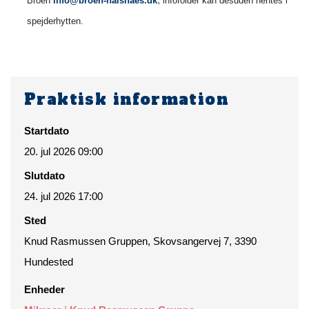
Broen
info@broen-halsnaes.dk
infofolder kan desuden hentes i
spejderhytten.
Praktisk information
Startdato
20. jul 2026 09:00
Slutdato
24. jul 2026 17:00
Sted
Knud Rasmussen Gruppen, Skovsangervej 7, 3390
Hundested
Enheder