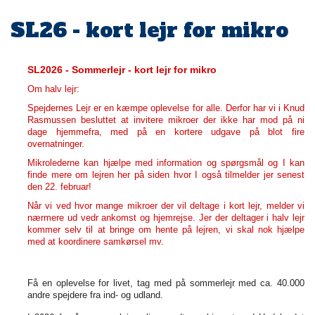
SL26 - kort lejr for mikro
SL2026 - Sommerlejr - kort lejr for mikro
Om halv lejr:
Spejdernes Lejr er en kæmpe oplevelse for alle. Derfor har vi i Knud
Rasmussen besluttet at invitere mikroer der ikke har mod på ni
dage hjemmefra, med på en kortere udgave på blot fire
overnatninger.
Mikrolederne kan hjælpe med information og spørgsmål og I kan
finde mere om lejren her på siden hvor I også tilmelder jer senest
den 22. februar!
Når vi ved hvor mange mikroer der vil deltage i kort lejr, melder vi
nærmere ud vedr ankomst og hjemrejse. Jer der deltager i halv lejr
kommer selv til at bringe om hente på lejren, vi skal nok hjælpe
med at koordinere samkørsel mv.
Få en oplevelse for livet, tag med på sommerlejr med ca. 40.000
andre spejdere fra ind- og udland.